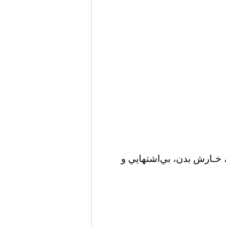
ﻴﺮ، ﺗﻌﺮﻳﻖ ﺷـﺒﺎﻧﻪ، ﺧـﺎرش ﺑﺪن، ﺑﻲاﺷﺘﻬﺎﻳﻲ و