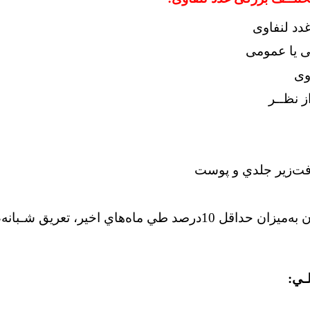
دد لنفاوی
ی یا عمومی
وی
 ﻧﻈــﺮ
ﺎﻓﺖزﻳﺮ ﺟﻠﺪي و ﭘﻮﺳﺖ
ﺗﺐﺑﺪون ﺗﻮﺟﻴﻪ،ﻛـﺎﻫﺶ وزن ﺑﻪﻣﻴﺰان ﺣﺪاﻗﻞ 10درﺻﺪ ﻃﻲ ﻣﺎهﻫﺎي اﺧ
ـﻲ: