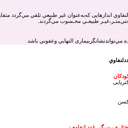
ﻔﺎوي اﻧﺪازهايی ﻛﻪﺑﻪﻋﻨﻮان ﻏﻴﺮ ﻃﺒﻴﻌﻲ ﺗﻠﻘﻲ ﻣﻲﮔﺮدد ﻣﺘﻔﺎ
ﻧﺘﻲﻣﺘـﺮ،ﻏﻴـﺮ ﻃﺒﻴﻌـﻲ ﻣﺤـﺴﻮب ﻣﻲﮔﺮدﻧﺪ.
 ﻣﻲﺗﻮاﻧﺪﻧﺸﺎﻧﮕﺮبیماری اﻟﺘﻬﺎﺑﻲ وﻋﻔﻮﻧﻲ ﺑﺎﺷﺪ
دﻟﻨﻔﺎوي
ودکان
ریایی
اﻛﺴﻦ
ﺘﻠــﻒ بزرگی غدد لنفاوی: