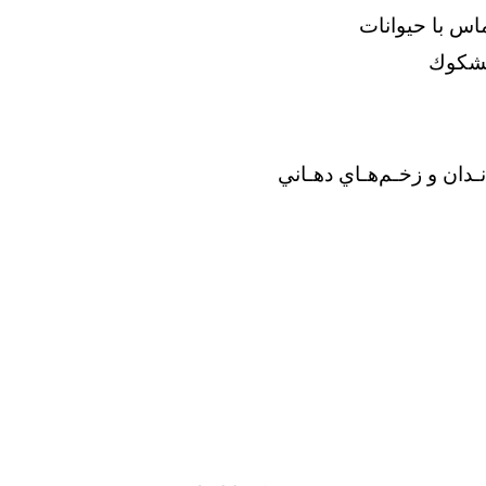
ﺎس ﺑﺎ ﺣﻴﻮاﻧﺎت
ﻣﺸﻜﻮك
ﺪان و زﺧـﻢﻫـﺎي دﻫـﺎﻧﻲ