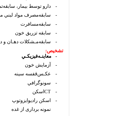
-
دارو توسط ﺑﻴﻤﺎر، ﺳﺎﺑﻘﻪﺗﻤ
-
ﺳﺎﺑﻘﻪﻣﺼﺮف ﻣﻮاد ﻟﺒﻨﻲ 
-
ﺳﺎﺑﻘﻪﻣﺴﺎﻓﺮت
-
سابقه ﺗﺰرﻳﻖ ﺧﻮن
-
ﺳﺎﺑﻘﻪﻣـﺸﻜﻼت دﻫـﺎن و دﻧـ
تشخیص:
-
ﻣﻌﺎﻳﻨـﻪﻓﻴﺰﻳﻜـﻲ
-
آزﻣﺎﻳﺶ خون
-
ﻋﻜـﺲقفسه سینه
-
ﺳﻮﻧﻮﮔﺮاﻓﻲ
-
CT
اﺳﻜﻦ
-
اﺳﻜﻦ رادﻳﻮاﻳﺰوﺗﻮپ
نمونه برداری از غده