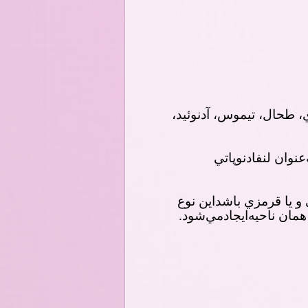
 ﻃﺤﺎل، ﺗﻴﻤﻮس، آدﻧﻮﺋﻴﺪ،
ﻨﻮان ﻟﻨﻔﺎدﻧﻮﭘﺎﺗﻲ
و ﻳﺎ ﻗﺮﻣﺰي ﺑﺎﺷﺪاﻳﻦ ﻧﻮع
 ﻫﻤﺎن ﻧﺎﺣﻴﻪاﻳﺠﺎدﻣﻲﺷﻮد
.