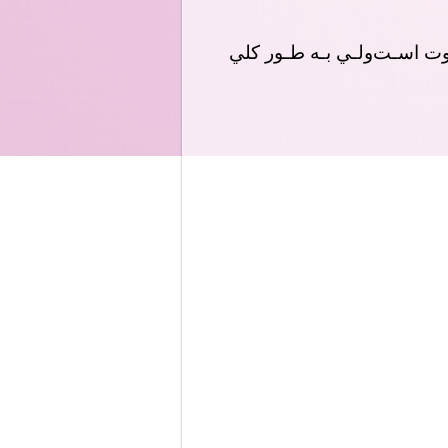
وت اﺳـﺖوﻟـﻲ ﺑـﻪ ﻃـﻮر ﻛﻠﻲ