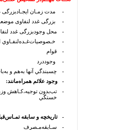
-
ﻣﺪت زﻣـﺎن اﻳﺠـﺎدبزرگی غ
-
بزرگی غدد لنفاوی موضع
-
ﻣﺤﻞ وﺟﻮدبزرگی غدد لنفا
-
ﺧـﺼﻮﺻﻴﺎتﻏـﺪهﻟﻨﻔـﺎوي از
-
ﻗﻮام
-
وﺟﻮددرد
-
ﭼﺴﺒﻨﺪﮔﻲ آﻧﻬﺎ ﺑﻪﻫﻢ و ﺑﻪﺑ
-
وﺟﻮد ﻋﻼﺋﻢ ﻫﻤﺮاهﻣﺎﻧﻨﺪ:
-
ﺧﺴﺘﮕﻲ
-
ﺗﺎرﻳﺨﭽﻪ و ﺳﺎﺑﻘﻪ ﺗﻤـﺎسﻗﺒﻠ
-
ﺳـﺎﺑﻘﻪﻣـﺼﺮف