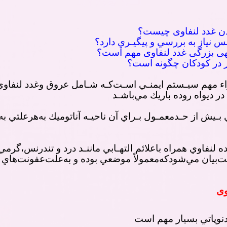
ن غدد لنفاوی چیست؟
ﺲ ﻧﻴﺎز ﺑﻪ ﺑﺮرﺳﻲ و ﭘﻴﮕﻴـﺮي دارد؟
هی بزرگی غدد لنفاوی مهم است؟
ور در کودکان چگونه است؟
ء ﻣﻬﻢ ﺳﻴـﺴﺘﻢ اﻳﻤﻨـﻲ اﺳـﺖﻛـﻪ ﺷـﺎﻣﻞ ﻋﺮوق وﻏﺪد ﻟﻨﻔﺎوي،
ر دﻳﻮاه روده ﺑﺎرﻳﻚ ﻣﻲﺑﺎﺷـﺪ
ـﻴﺶ از ﺣـﺪﻣﻌﻤـﻮل ﺑـﺮاي آن ﻧﺎﺣﻴـﻪ آﻧﺎﺗﻮﻣﻴﻚ ﺑﻪﻫﺮﻋﻠﺘﻲ ﺑﻪﻋ
 ﻟﻨﻔﺎوي ﻫﻤﺮاه ﺑﺎﻋﻼﺋﻢ اﻟﺘﻬـﺎﺑﻲ ﻣﺎﻧﻨـﺪ درد و ﺗﻨﺪرﻧﺲ،ﮔﺮﻣﻲ 
ﻔﺎدﻧﻴﺖﺑﻴﺎن ﻣﻲﺷﻮدﻛﻪﻣﻌﻤﻮﻻً ﻣﻮﺿﻌﻲ ﺑﻮده و ﺑﻪﻋﻠﺖﻋﻔﻮﻧﺖﻫﺎي
وی
دﻧﻮﭘﺎﺗﻲ ﺑﺴﻴﺎر ﻣﻬﻢ است