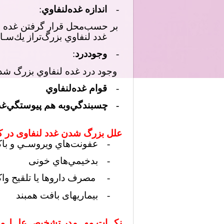
-
اﻧﺪازه ﻏﺪهﻟﻨﻔﺎوي
:
ﺑﺮ ﺣﺴﺐﻣﺤﻞ ﻗﺮار ﮔﺮﻓﺘﻦ ﻏﺪه ﻟﻨ
ﻏﺪد ﻟﻨﻔﺎوي ﺑﺰرگﺗﺮاز ﻳﻚﺳـﺎ
-
وﺟﻮددرد
:
وﺟﻮد درد ﻏﺪه ﻟﻨﻔﺎوي ﺑﺰرگ ﺷﺪه
-
ﻗﻮام ﻏﺪهﻟﻨﻔﺎوي
-
ﭼﺴﺒﻨﺪﮔﻲوﺑﻪ ﻫﻢ ﭘﻴﻮﺳﺘﮕﻲﻏﺪ
ﻋﻠﻞ بزرگ شدن غدد لنفاوی در ک
-
ﻋﻔﻮﻧﺖﻫﺎي وﻳﺮوﺳـﻲ و باکت
-
ﺑﺪﺧﻴﻤﻲﻫﺎي خونی
-
ﻣﺼﺮف داروﻫﺎ یا ﺗﻠﻘﻴﺢ و
-
بیماریهای بافت همبند
ﻧﻜــﺎت ﻣﻬــﻢدر تشخیص ﻋﻠــﻞﻣﺨ