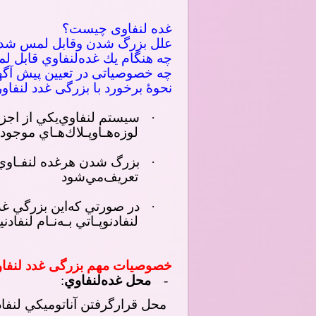
غده لنفاوی چیست؟
علل بزرگ شدن وقابل لمس شد
ﭼﻪ ﻫﻨﮕﺎم ﻳﻚ ﻏﺪهﻟﻨﻔﺎوي ﻗﺎﺑﻞ ﻟﻤ
چه خصوصیاتی در تعیین پیش آگ
نحوۀ برخورد با بزرگی غدد لنفا
·
ﺳﻴﺴﺘﻢ ﻟﻨﻔﺎويﻳﻜﻲ از اﺟﺰا
ﻟﻮزهﻫـﺎوﭘـﻼكﻫـﺎي ﻣﻮﺟﻮد د
·
ﺑﺰرگ ﺷﺪن ﻫﺮﻏﺪه ﻟﻨﻔـﺎوي ﺑ
ﺗﻌﺮﻳﻒﻣﻲﺷﻮد
·
در ﺻﻮرﺗﻲ ﻛﻪاﻳﻦ ﺑﺰرﮔﻲ ﻏﺪه
ﻟﻨﻔﺎدﻧﻮﭘـﺎﺗﻲ ﺑـﻪﻧـﺎم ﻟﻨ
خصوصیات مهم بزرگی غدد لنفا
-
ﻣﺤﻞ ﻏﺪهﻟﻨﻔﺎوي
:
ﻣﺤﻞ ﻗﺮارﮔﺮﻓﺘﻦ آﻧﺎﺗﻮﻣﻴﻜﻲ ﻟﻨﻔﺎ